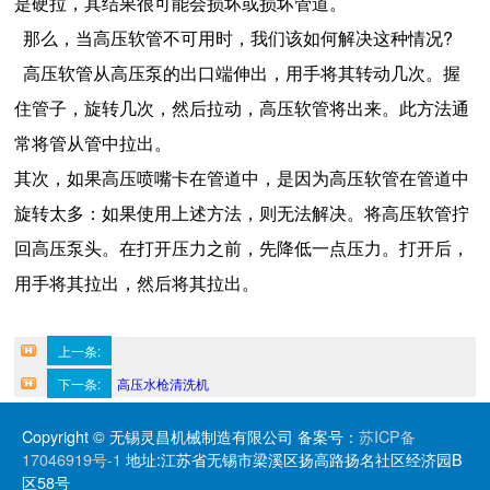
是硬拉，其结果很可能会损坏或损坏管道。
那么，当高压软管不可用时，我们该如何解决这种情况?
高压软管从高压泵的出口端伸出，用手将其转动几次。握
住管子，旋转几次，然后拉动，高压软管将出来。此方法通
常将管从管中拉出。
其次，如果高压喷嘴卡在管道中，是因为高压软管在管道中
旋转太多：如果使用上述方法，则无法解决。将高压软管拧
回高压泵头。在打开压力之前，先降低一点压力。打开后，
用手将其拉出，然后将其拉出。
上一条:
简述油罐全自动高压清洗设备在石油化工行业的应用
下一条:
高压水枪清洗机
Copyright © 无锡灵昌机械制造有限公司 备案号：
苏ICP备
17046919号-1
地址:江苏省无锡市梁溪区扬高路扬名社区经济园B
区58号